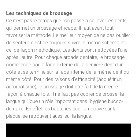
Les techniques de brossage
Ce n'est pas le temps que l'on passe à se laver les dents
qui permet un brossage efficace. Il faut avant tout
favoriser la méthode. Le meilleur moyen de ne pas oublier
de secteur, c'est de toujours suivre le même schéma et
ce, de façon méthodique. Les dents sont nettoyées l'une
après l'autre. Pour chaque arcade dentaire, le brossage
commence par la face externe de la dernière dent d'un
côté et se termine sur la face interne de la même dent du
même côté. Pour des raisons d'efficacité (acquérir un
automatisme), le brossage doit être fait de la même
façon à chaque fois. Il ne faut pas oublier de brosser la
langue qui joue un rôle important dans l'hygiène bucco-
dentaire. En effet les bactéries que l'on trouve sur la
plaque, se retrouvent aussi sur la langue.